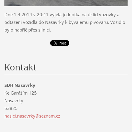
Dne 1.4.2014 v 20:41 vyjela jednotka na úklid vozovky a
odtažení vozidla do Nasavrky k bývalému pivovaru. Vozidlo
bylo napříč přes silnici.
Kontakt
SDH Nasavrky
Ke Garážím 125
Nasavrky
53825
hasici.n
asavrky@
seznam.c
z