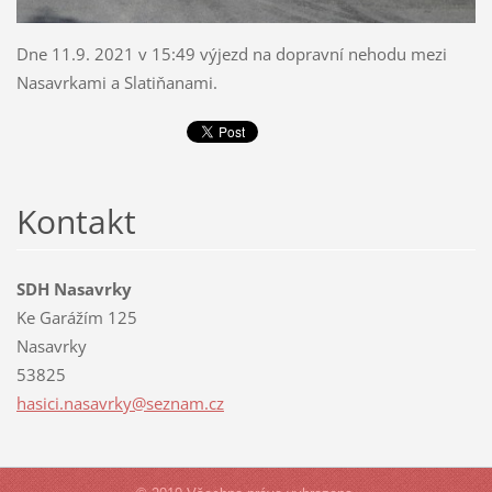
Dne 11.9. 2021 v 15:49 výjezd na dopravní nehodu mezi
Nasavrkami a Slatiňanami.
Kontakt
SDH Nasavrky
Ke Garážím 125
Nasavrky
53825
hasici.n
asavrky@
seznam.c
z